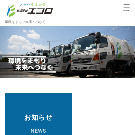
環境をまもり未来へつなぐ
コ
ン
テ
ン
ツ
へ
移
動
お知らせ
NEWS